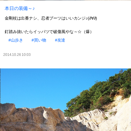
本日の装備～♪
金剛杖は出番ナシ、忍者ブーツはいいカンジ♪(∂∀∂)
釘踏み抜いたらイッパツで破傷風やな～☆（爆）
#山歩き
#買い物
#友達
2014.10.26 10:03