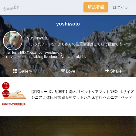
tuna.be
新規登録
ログイン
yoshiwoto
yoshiwoto
ヨシヲだよ♪ えーきちさんの位置情報はこちらで配信ちう～☆
Twitter：
http://twitter.com/yoshiwoto
山ンマッ！：
http://blog.livedoor.jp/yama_arukichi/
Gallery
Love
Share
【割引クーポン配布中】老犬用 ペットケアマットNEO Lサイズ
シニア犬 体圧分散 高反発マットレス 床ずれ ヘルニア ベッド