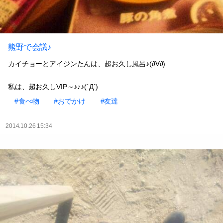
熊野で会議♪
カイチョーとアイジンたんは、超お久し風呂♪(∂∀∂)
私は、超お久しVIP～♪♪♪(´Д`)
#食べ物
#おでかけ
#友達
2014.10.26 15:34