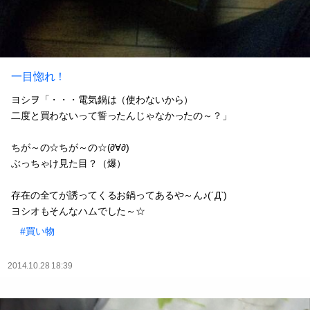
一目惚れ！
ヨシヲ「・・・電気鍋は（使わないから）
二度と買わないって誓ったんじゃなかったの～？」
ちが～の☆ちが～の☆(∂∀∂)
ぶっちゃけ見た目？（爆）
存在の全てが誘ってくるお鍋ってあるや～ん♪(´Д`)
ヨシオもそんなハムでした～☆
#買い物
2014.10.28 18:39