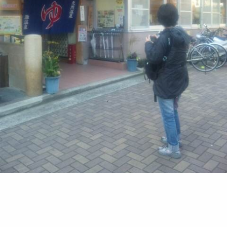
さちこ放牧～♪
前半ゆとり過ぎて、灘温泉にて放り出したった☆（笑）