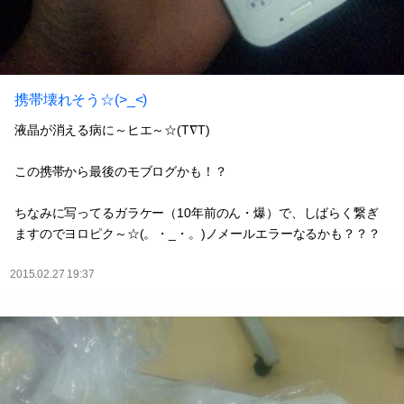
携帯壊れそう☆(>_<)
液晶が消える病に～ヒエ～☆(T∇T)
この携帯から最後のモブログかも！？
ちなみに写ってるガラケー（10年前のん・爆）で、しばらく繋ぎ
ますのでヨロピク～☆(。・_・。)ノメールエラーなるかも？？？
2015.02.27 19:37