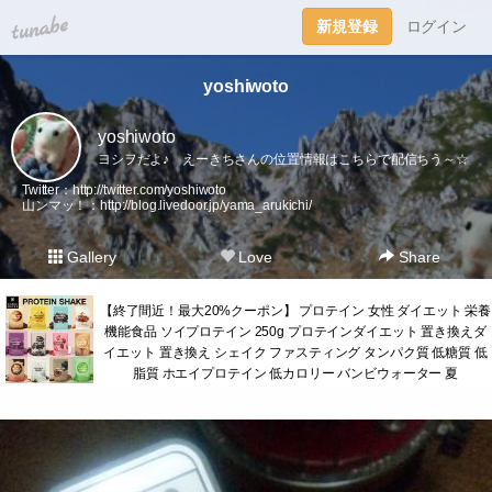
tuna.be
新規登録
ログイン
yoshiwoto
yoshiwoto
ヨシヲだよ♪ えーきちさんの位置情報はこちらで配信ちう～☆
Twitter：
http://twitter.com/yoshiwoto
山ンマッ！：
http://blog.livedoor.jp/yama_arukichi/
Gallery
Love
Share
【終了間近！最大20%クーポン】 プロテイン 女性 ダイエット 栄養
機能食品 ソイプロテイン 250g プロテインダイエット 置き換えダ
イエット 置き換え シェイク ファスティング タンパク質 低糖質 低
脂質 ホエイプロテイン 低カロリー バンビウォーター 夏