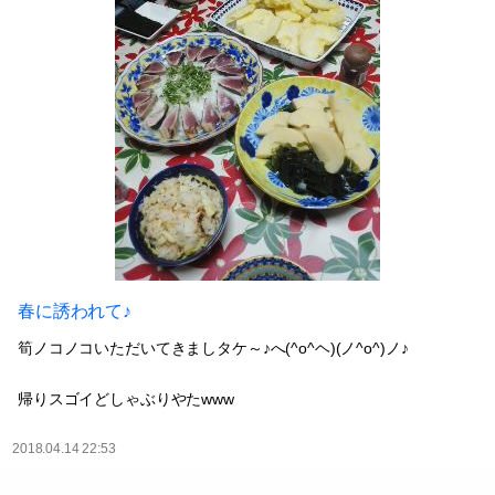
春に誘われて♪
筍ノコノコいただいてきましタケ～♪へ(^o^ヘ)(ノ^o^)ノ♪
帰りスゴイどしゃぶりやたwww
2018.04.14 22:53