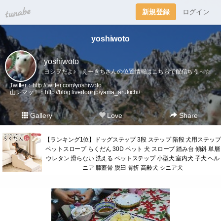
tuna.be
新規登録
ログイン
yoshiwoto
yoshiwoto
ヨシヲだよ♪ えーきちさんの位置情報はこちらで配信ちう～☆
Twitter：
http://twitter.com/yoshiwoto
山ンマッ！：
http://blog.livedoor.jp/yama_arukichi/
Gallery
Love
Share
【ランキング1位】ドッグステップ 3段 ステップ 階段 犬用ステップ
ペットスロープ らくだん 30D ペット 犬 スロープ 踏み台 傾斜 単層
ウレタン 滑らない 洗える ペットステップ 小型犬 室内犬 子犬 ヘル
ニア 膝蓋骨 脱臼 骨折 高齢犬 シニア犬