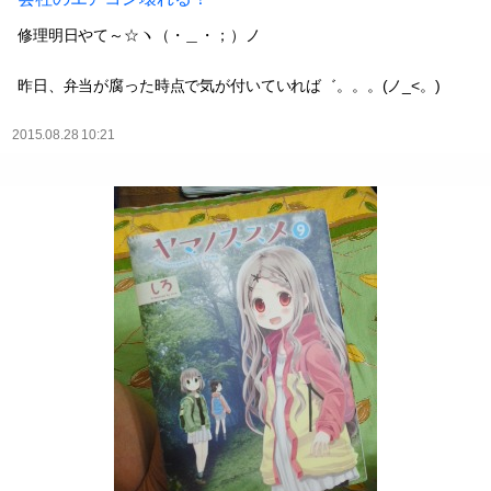
修理明日やて～☆ヽ（・＿・；）ノ
昨日、弁当が腐った時点で気が付いていれば゛。。。(ノ_<。)
2015.08.28 10:21