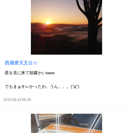
西播磨天文台☆
星を見に来て朝霧かいwww
でもまぁキレかったわ、うん。。。(°д°)
2015.08.23 06:38