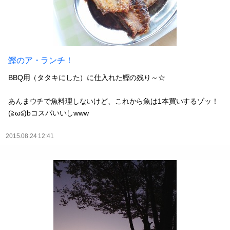
鰹のア・ランチ！
BBQ用（タタキにした）に仕入れた鰹の残り～☆
あんまウチで魚料理しないけど、これから魚は1本買いするゾッ！
(≧ω≦)bコスパいいしwww
2015.08.24 12:41