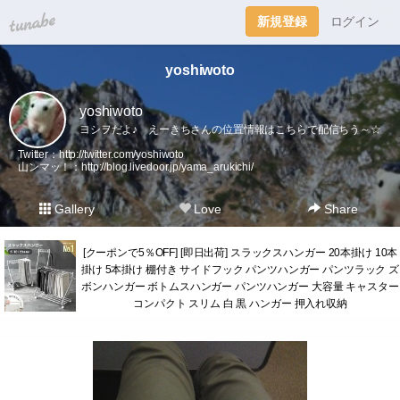
tuna.be
新規登録
ログイン
yoshiwoto
yoshiwoto
ヨシヲだよ♪ えーきちさんの位置情報はこちらで配信ちう～☆
Twitter：
http://twitter.com/yoshiwoto
山ンマッ！：
http://blog.livedoor.jp/yama_arukichi/
Gallery
Love
Share
[クーポンで5％OFF] [即日出荷] スラックスハンガー 20本掛け 10本
掛け 5本掛け 棚付き サイドフック パンツハンガー パンツラック ズ
ボンハンガー ボトムスハンガー パンツハンガー 大容量 キャスター
コンパクト スリム 白 黒 ハンガー 押入れ収納