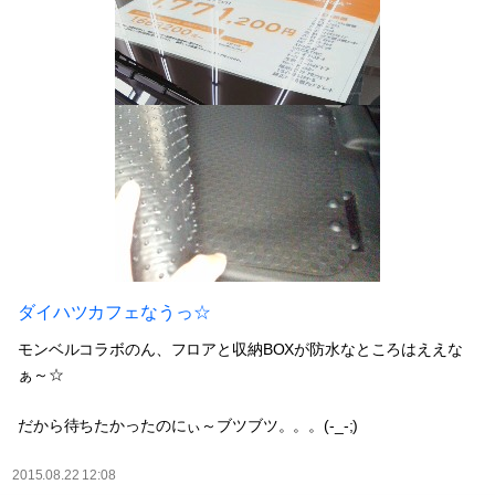
ダイハツカフェなうっ☆
モンベルコラボのん、フロアと収納BOXが防水なところはええな
ぁ～☆
だから待ちたかったのにぃ～ブツブツ。。。(-_-;)
2015.08.22 12:08