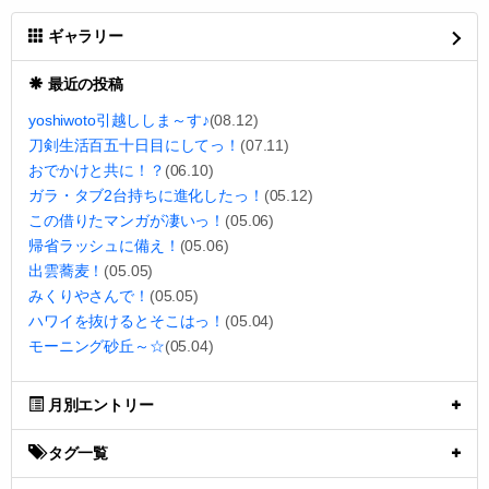
ギャラリー
最近の投稿
yoshiwoto引越ししま～す♪
(08.12)
刀剣生活百五十日目にしてっ！
(07.11)
おでかけと共に！？
(06.10)
ガラ・タブ2台持ちに進化したっ！
(05.12)
この借りたマンガが凄いっ！
(05.06)
帰省ラッシュに備え！
(05.06)
出雲蕎麦！
(05.05)
みくりやさんで！
(05.05)
ハワイを抜けるとそこはっ！
(05.04)
モーニング砂丘～☆
(05.04)
月別エントリー
タグ一覧