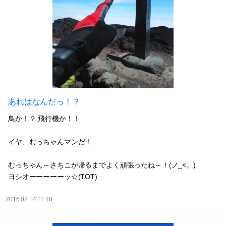
あれはなんだっ！？
鳥か！？ 飛行機か！！
イヤ、むっちゃんマンだ！
むっちゃん～さちこが帰るまでよく頑張ったね～！(ノ_<。)
ヨシオーーーーーッ☆(TOT)
2016.08.14 11:18