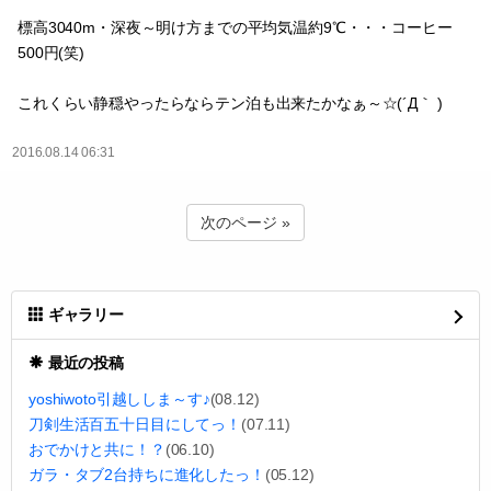
標高3040m・深夜～明け方までの平均気温約9℃・・・コーヒー
500円(笑)
これくらい静穏やったらならテン泊も出来たかなぁ～☆(´Д｀ )
2016.08.14 06:31
次のページ »
ギャラリー
最近の投稿
yoshiwoto引越ししま～す♪
(08.12)
刀剣生活百五十日目にしてっ！
(07.11)
おでかけと共に！？
(06.10)
ガラ・タブ2台持ちに進化したっ！
(05.12)