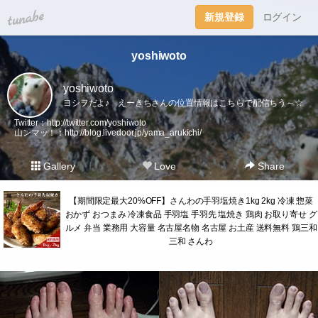
tuna.be
新規登録
ログイン
yoshiwoto
yoshiwoto
ヨシヲだよ♪ えーきちさんの位置情報はこちらで配信ちう～☆
Twitter：
http://twitter.com/yoshiwoto
山ンマッ！：
http://blog.livedoor.jp/yama_arukichi/
Gallery
Love
Share
【期間限定最大20%OFF】さんわの手羽塩焼き1kg 2kg 冷凍 惣菜
おかず おつまみ 冷凍食品 手羽塩 手羽先 塩焼き 鶏肉 お取り寄せ グ
ルメ 弁当 業務用 大容量 名古屋名物 名古屋 お土産 送料無料 鶏三和
三和 さんわ