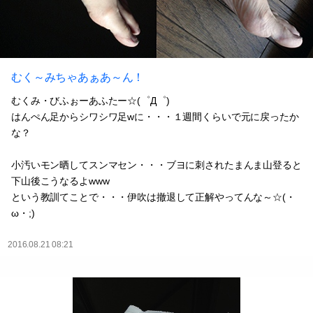
むく～みちゃあぁあ～ん！
むくみ・びふぉーあふたー☆(゜Д゜)
はんぺん足からシワシワ足wに・・・１週間くらいで元に戻ったか
な？
小汚いモン晒してスンマセン・・・ブヨに刺されたまんま山登ると
下山後こうなるよwww
という教訓てことで・・・伊吹は撤退して正解やってんな～☆(・
ω・;)
2016.08.21 08:21