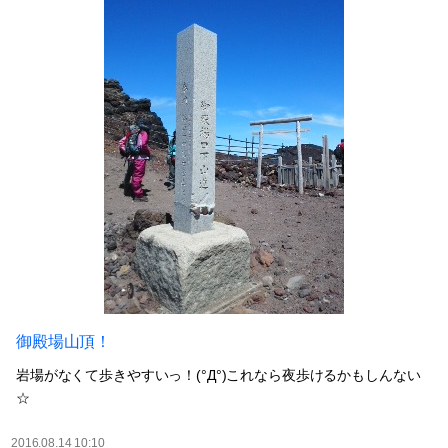
御殿場山頂！
岩場がなくて歩きやすいっ！(°Д°)これなら夜歩けるかもしんない
☆
2016.08.14 10:10