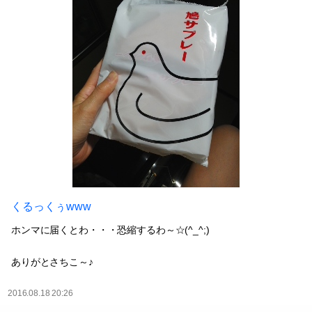
くるっくぅwww
ホンマに届くとわ・・・恐縮するわ～☆(^_^;)
ありがとさちこ～♪
2016.08.18 20:26