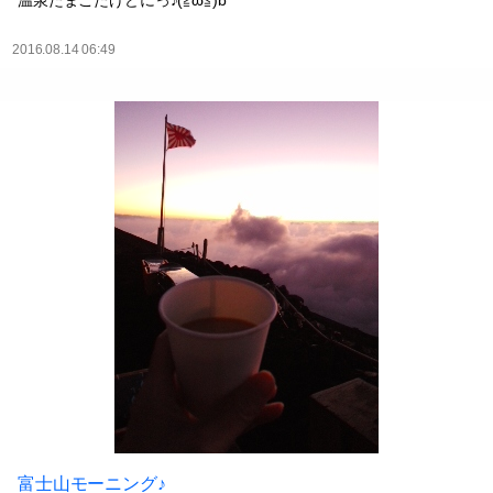
温泉たまごたけどにっ♪(≧ω≦)b
2016.08.14 06:49
富士山モーニング♪