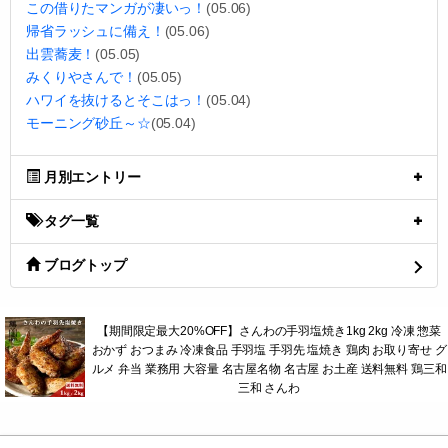
この借りたマンガが凄いっ！
(05.06)
帰省ラッシュに備え！
(05.06)
出雲蕎麦！
(05.05)
みくりやさんで！
(05.05)
ハワイを抜けるとそこはっ！
(05.04)
モーニング砂丘～☆
(05.04)
月別エントリー
タグ一覧
ブログトップ
【期間限定最大20%OFF】さんわの手羽塩焼き1kg 2kg 冷凍 惣菜
おかず おつまみ 冷凍食品 手羽塩 手羽先 塩焼き 鶏肉 お取り寄せ グ
ルメ 弁当 業務用 大容量 名古屋名物 名古屋 お土産 送料無料 鶏三和
三和 さんわ