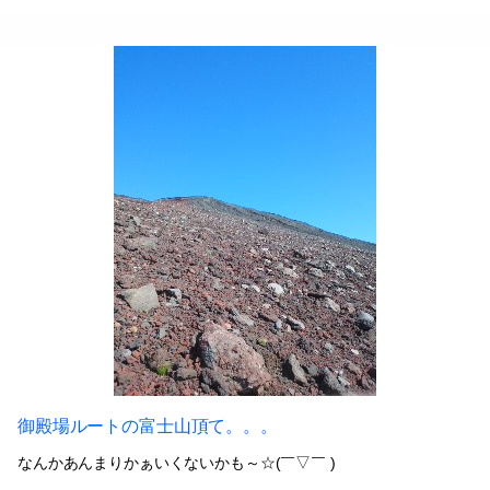
御殿場ルートの富士山頂て。。。
なんかあんまりかぁいくないかも～☆(￣▽￣ )