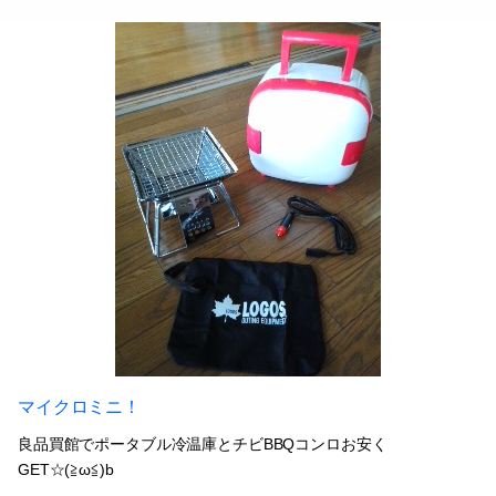
マイクロミニ！
良品買館でポータブル冷温庫とチビBBQコンロお安く
GET☆(≧ω≦)b