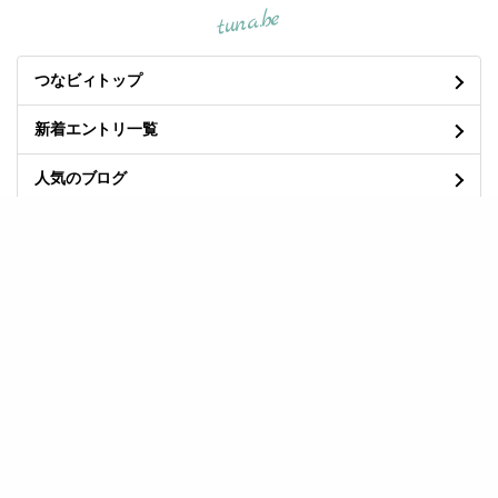
tuna.be
つなビィトップ
新着エントリ一覧
人気のブログ
マイページログイン
良くある質問と答え
/
プライバシーポリシー
/
利用規約
/
お問い合わせ
/
開発・運営
©2004-
tuna.be
All rights reserved.