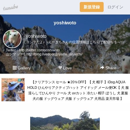
tuna.be
新規登録
ログイン
yoshiwoto
yoshiwoto
ヨシヲだよ♪ えーきちさんの位置情報はこちらで配信ちう～☆
Twitter：
http://twitter.com/yoshiwoto
山ンマッ！：
http://blog.livedoor.jp/yama_arukichi/
Gallery
Love
Share
【クリアランス セール ★20％OFF】【 犬 帽子 】iDog AQUA
HOLD ひんやりアクティブハット アイドッグ メール便OK【 犬 服
濡らしてひんやり クール 犬 uvカット 冷たい 帽子 ぼうし 犬 夏服
犬の服 ドッグウェア 犬服 ドッグウェア 犬用品 楽天市場 】