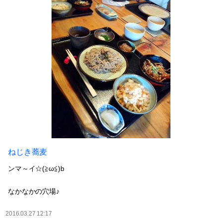
ねじき蕎麦
ンマ～イ☆(≧ω≦)b
なかなかの穴場♪
2016.03.27 12:17