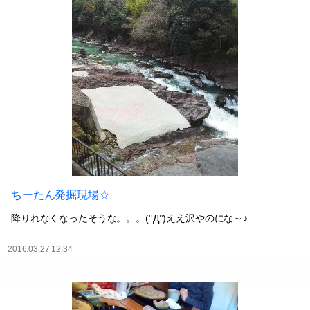
ちーたん発掘現場☆
降りれなくなったそうな。。。(°Д°)ええ沢やのにな～♪
2016.03.27 12:34