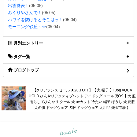
出雲蕎麦！
(05.05)
みくりやさんで！
(05.05)
ハワイを抜けるとそこはっ！
(05.04)
モーニング砂丘～☆
(05.04)
月別エントリー
タグ一覧
ブログトップ
【クリアランス セール ★20％OFF】【 犬 帽子 】iDog AQUA
HOLD ひんやりアクティブハット アイドッグ メール便OK【 犬 服
濡らしてひんやり クール 犬 uvカット 冷たい 帽子 ぼうし 犬 夏服
犬の服 ドッグウェア 犬服 ドッグウェア 犬用品 楽天市場 】
tuna.be