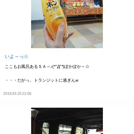
いよ～っ☆
ここもお風呂あるＳＡ～♪(*°Д°*)ぽかぽか～☆
・・・だがっ、トランジットに過ぎんw
2016.03.20 22:06