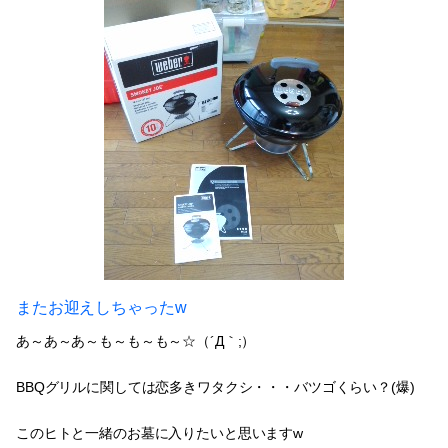
またお迎えしちゃったw
あ～あ～あ～も～も～も～☆（´Д｀;）
BBQグリルに関しては恋多きワタクシ・・・バツゴくらい？(爆)
このヒトと一緒のお墓に入りたいと思いますw