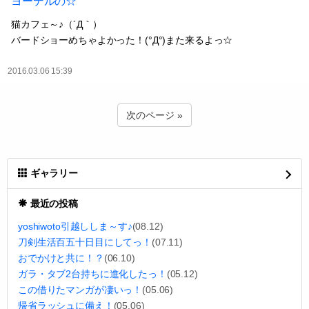
ヨーデルの☆
猫カフェ～♪（´Д｀）
バードショーめちゃよかった！(°Д°)また来るよっ☆
2016.03.06 15:39
次のページ »
ギャラリー
最近の投稿
yoshiwoto引越ししま～す♪
(08.12)
刀剣生活百五十日目にしてっ！
(07.11)
おでかけと共に！？
(06.10)
ガラ・タブ2台持ちに進化したっ！
(05.12)
この借りたマンガが凄いっ！
(05.06)
帰省ラッシュに備え！
(05.06)