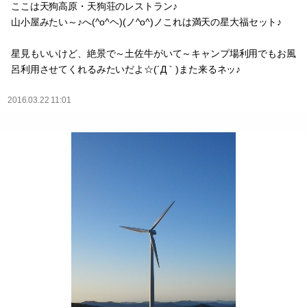
ここは天狗高原・天狗荘のレストラン♪
山小屋みたい～♪へ(^o^ヘ)(ノ^o^)ノこれは満天の星大福セット♪
星見もいいけど、絶景で～土佐牛がいて～キャンプ場利用でもお風
呂利用させてくれるみたいだよ☆(´Д｀)また来るネッ♪
2016.03.22 11:01