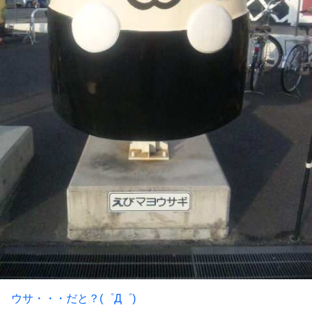
ウサ・・・だと？(゜Д゜)