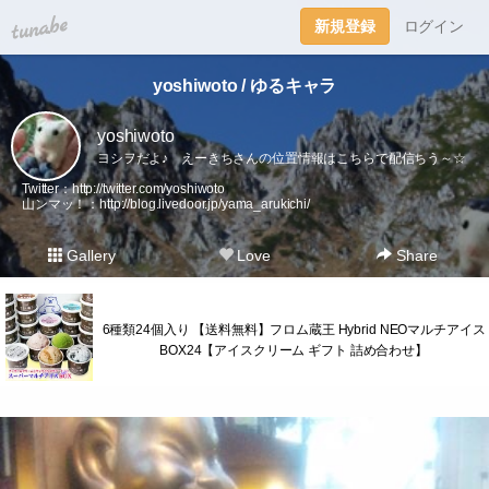
tuna.be
新規登録
ログイン
yoshiwoto / ゆるキャラ
yoshiwoto
ヨシヲだよ♪ えーきちさんの位置情報はこちらで配信ちう～☆
Twitter：
http://twitter.com/yoshiwoto
山ンマッ！：
http://blog.livedoor.jp/yama_arukichi/
Gallery
Love
Share
6種類24個入り 【送料無料】フロム蔵王 Hybrid NEOマルチアイス
BOX24【アイスクリーム ギフト 詰め合わせ】