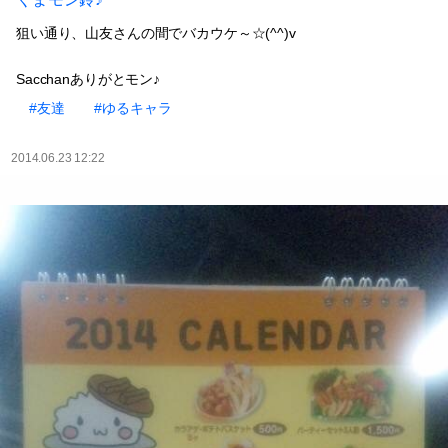
狙い通り、山友さんの間でバカウケ～☆(^^)v
Sacchanありがとモン♪
#友達
#ゆるキャラ
2014.06.23 12:22