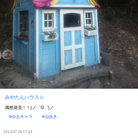
みやたんハウス☆
偶然発見！！(ノ゜O゜)ノ
#ゆるキャラ
#山歩き
2013.07.20 17:24