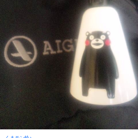
くまモン鈴♪