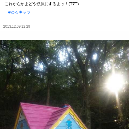
これからかまどや贔屓にするよっ！(T∇T)
#ゆるキャラ
2013.12.09 12:29