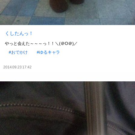
くしたんっ！
やっと会えた～～～っ！！＼(＠O＠)／
#おでかけ
#ゆるキャラ
2014.09.23 17:42