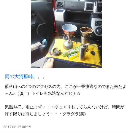
雨の大河原峠。。。
蓼科山への4つのアクセスの内、ここが一番快適なのでまた来たよ
～ん♪（´Д｀）トイレも水洗なんだじぇ☆
気温14℃、雨止まず・・・ゆっくりもしてらんないけど、時間が
許す限りは待ちましょう・・・ダラダラ(笑)
2017.08.15 08:15