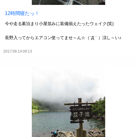
12時間寝たっ！
今や走る素泊まり小屋並みに装備揃えたったウェイク(笑)
長野入ってからエアコン使ってませ～ん☆（´Д｀）涼し～い♪
2017.08.14 09:13