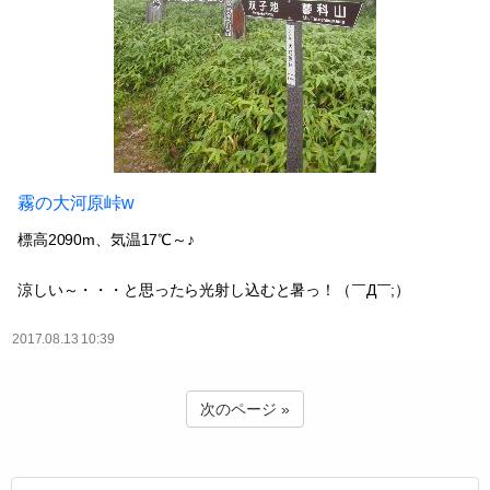
霧の大河原峠w
標高2090m、気温17℃～♪
涼しい～・・・と思ったら光射し込むと暑っ！（￣Д￣;）
2017.08.13 10:39
次のページ »