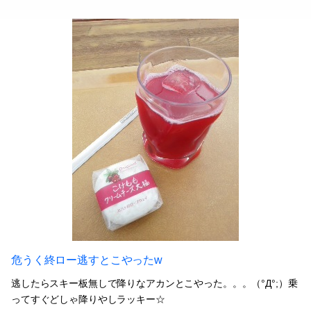
危うく終ロー逃すとこやったw
逃したらスキー板無しで降りなアカンとこやった。。。（°Д°;）乗
ってすぐどしゃ降りやしラッキー☆