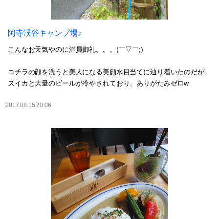
阿寺渓谷キャンプ場♪
こんなお天気やのに満員御礼。。。(￣▽￣;)
コチラの顔を洗うと美人になる美顔水目当てに辿り着いたのだが、
スイカと大量のビールが冷やされており、ありがたみゼロw
2017.08.15 20:06