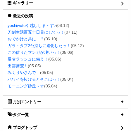
ギャラリー
最近の投稿
yoshiwoto引越ししま～す♪
(08.12)
刀剣生活百五十日目にしてっ！
(07.11)
おでかけと共に！？
(06.10)
ガラ・タブ2台持ちに進化したっ！
(05.12)
この借りたマンガが凄いっ！
(05.06)
帰省ラッシュに備え！
(05.06)
出雲蕎麦！
(05.05)
みくりやさんで！
(05.05)
ハワイを抜けるとそこはっ！
(05.04)
モーニング砂丘～☆
(05.04)
月別エントリー
タグ一覧
ブログトップ