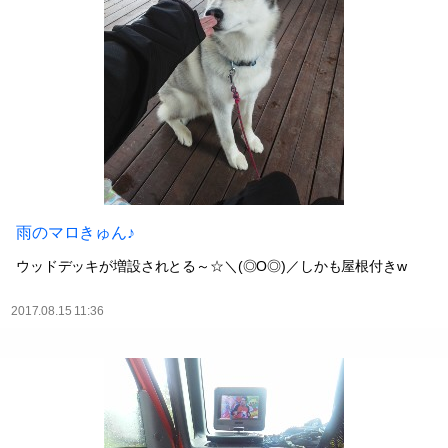
雨のマロきゅん♪
ウッドデッキが増設されとる～☆＼(◎O◎)／しかも屋根付きw
2017.08.15 11:36