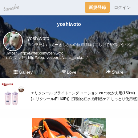
tuna.be
新規登録
ログイン
yoshiwoto
yoshiwoto
ヨシヲだよ♪ えーきちさんの位置情報はこちらで配信ちう～☆
Twitter：
http://twitter.com/yoshiwoto
山ンマッ！：
http://blog.livedoor.jp/yama_arukichi/
Gallery
Love
Share
エリクシール ブライトニング ローション ca つめかえ用(150ml)
【エリクシール(ELIXIR)】[保湿化粧水 透明感ケア しっとり使用感]