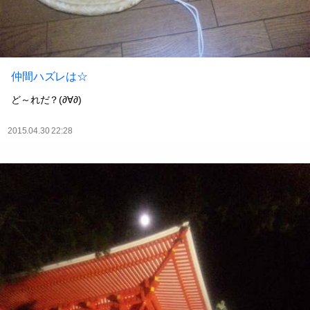
仲間ハズレは☆
ど～れだ？(∂∀∂)
2015.04.30 22:28