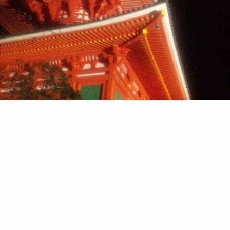
ＧＷは満室かな？
・・・てか、カメラ忘れたわ～☆(゜Д゜)