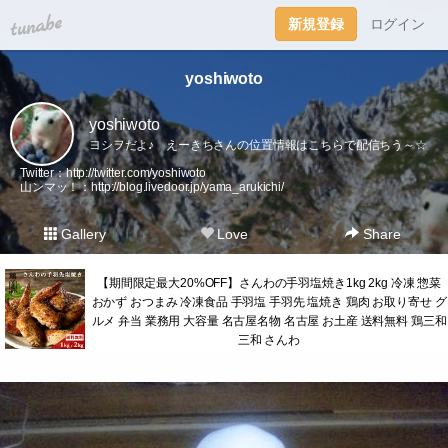
tuna.be
新規登録
ログイン
yoshiwoto
yoshiwoto
ヨシヲだよ♪ えーきちさんの位置情報はこちらで配信ちう～☆
Twitter：
http://twitter.com/yoshiwoto
山ンマッ！：
http://blog.livedoor.jp/yama_arukichi/
Gallery
Love
Share
【期間限定最大20%OFF】さんわの手羽塩焼き1kg 2kg 冷凍 惣菜
おかず おつまみ 冷凍食品 手羽塩 手羽先 塩焼き 鶏肉 お取り寄せ グ
ルメ 弁当 業務用 大容量 名古屋名物 名古屋 お土産 送料無料 鶏三和
三和 さんわ